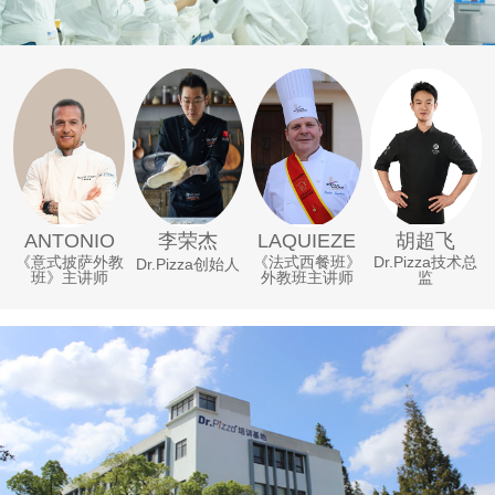
李荣杰
ANTONIO
LAQUIEZE
胡超飞
《意式披萨外教
《法式西餐班》
Dr.Pizza技术总
Dr.Pizza创始人
班》主讲师
外教班主讲师
监