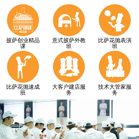
披萨创业精品
意式披萨外教
比萨花抛表演
课
班
班
比萨花抛速成
大客户建店服
技术大管家服
班
务
务