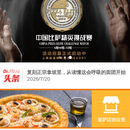
Dr.Pizza2026第三季度培训课程排期：从0
2026/7/13
从饼底到堡胚：披萨店の手工基因——汉堡增
量密码
2026/8/5
披萨店如何借力手工汉堡炸鸡，打赢存量争夺
战？
2026/7/23
复刻正宗拿坡里，从读懂这会呼吸的面团开始
2026/7/20
Dr.Pizza2026第三季度培训课程排期：从0
2026/7/13
从饼底到堡胚：披萨店の手工基因——汉堡增
量密码
2026/8/5