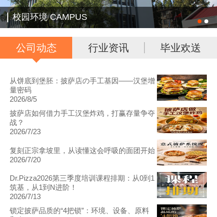
校园环境 CAMPUS
公司动态
行业资讯
毕业欢送
从饼底到堡胚：披萨店の手工基因——汉堡增
量密码
2026/8/5
披萨店如何借力手工汉堡炸鸡，打赢存量争夺
战？
2026/7/23
复刻正宗拿坡里，从读懂这会呼吸的面团开始
2026/7/20
Dr.Pizza2026第三季度培训课程排期：从0到1
筑基，从1到N进阶！
2026/7/13
锁定披萨品质的“4把锁”：环境、设备、原料