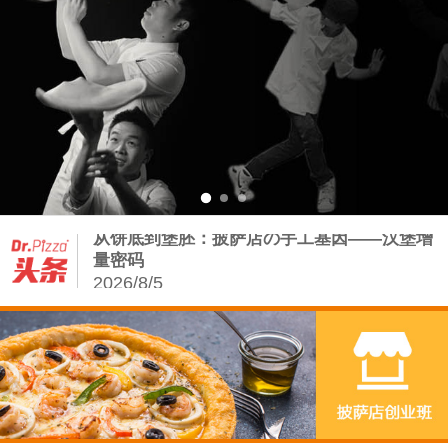
2026/7/13
从饼底到堡胚：披萨店の手工基因——汉堡增
量密码
2026/8/5
披萨店如何借力手工汉堡炸鸡，打赢存量争夺
战？
2026/7/23
复刻正宗拿坡里，从读懂这会呼吸的面团开始
2026/7/20
Dr.Pizza2026第三季度培训课程排期：从0
2026/7/13
从饼底到堡胚：披萨店の手工基因——汉堡增
量密码
2026/8/5