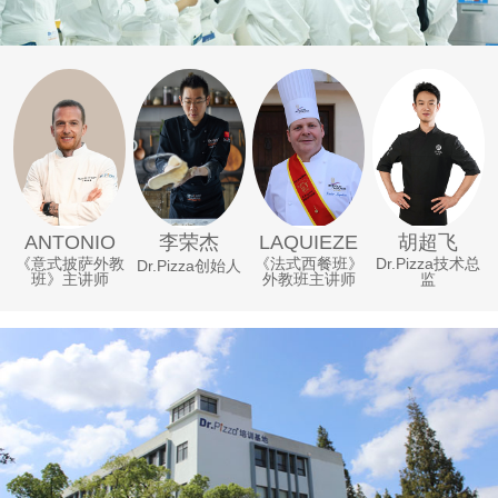
李荣杰
ANTONIO
LAQUIEZE
胡超飞
《意式披萨外教
《法式西餐班》
Dr.Pizza技术总
Dr.Pizza创始人
班》主讲师
外教班主讲师
监