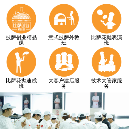
披萨创业精品
意式披萨外教
比萨花抛表演
课
班
班
比萨花抛速成
大客户建店服
技术大管家服
班
务
务