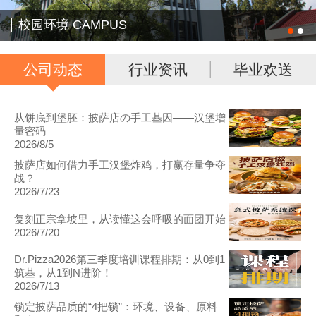
校园环境 CAMPUS
公司动态
行业资讯
毕业欢送
从饼底到堡胚：披萨店の手工基因——汉堡增
量密码
2026/8/5
披萨店如何借力手工汉堡炸鸡，打赢存量争夺
战？
2026/7/23
复刻正宗拿坡里，从读懂这会呼吸的面团开始
2026/7/20
Dr.Pizza2026第三季度培训课程排期：从0到1
筑基，从1到N进阶！
2026/7/13
锁定披萨品质的“4把锁”：环境、设备、原料